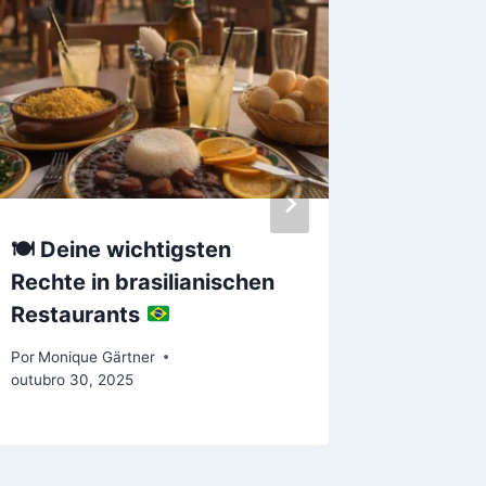
🍽️
Deine wichtigsten
Österre
Rechte in brasilianischen
voller 
Restaurants
Musik
Por
Monique Gärtner
Por
Moniqu
outubro 30, 2025