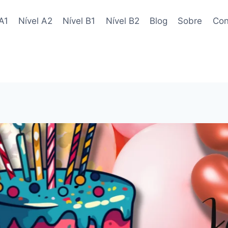
A1
Nível A2
Nível B1
Nível B2
Blog
Sobre
Con