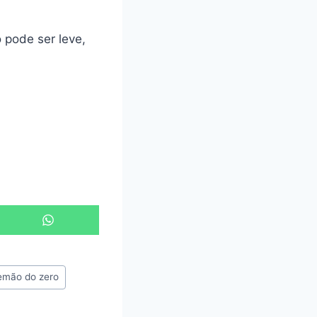
pode ser leve,
S
h
a
r
e
emão do zero
o
n
W