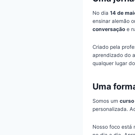
No dia
14 de mai
ensinar alemão on
conversação
e n
Criado pela prof
aprendizado do a
qualquer lugar d
Uma forma
Somos um
curso
personalizada. A
Nosso foco está
no dia a dia. Ap