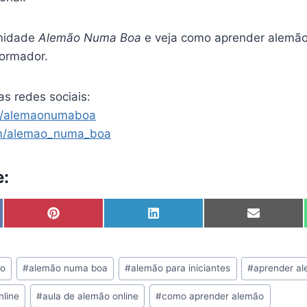
nidade
Alemão Numa Boa
e veja como aprender alemão 
formador.
as redes sociais:
m/alemaonumaboa
m/alemao_numa_boa
e:
S
S
S
h
h
h
a
a
a
r
r
r
e
e
e
mo
#
alemão numa boa
#
alemão para iniciantes
#
aprender al
o
o
o
n
n
n
nline
#
aula de alemão online
#
como aprender alemão
P
L
E