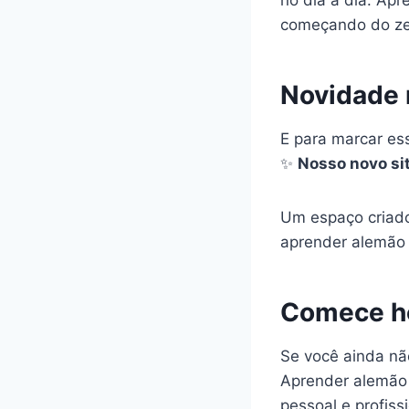
começando do ze
Novidade n
E para marcar es
✨
Nosso novo sit
Um espaço criado
aprender alemão 
Comece ho
Se você ainda nã
Aprender alemão 
pessoal e profissi