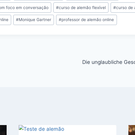
i
i
m
com foco em conversação
#
curso de alemão flexível
#
curso de 
n
n
a
t
k
i
nline
#
Monique Gartner
#
professor de alemão online
e
e
l
r
d
e
I
s
n
t
Die unglaubliche Ges