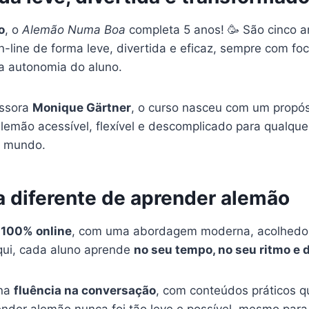
o
, o
Alemão Numa Boa
completa 5 anos! 🥳 São cinco 
-line de forma leve, divertida e eficaz, sempre com fo
a autonomia do aluno.
essora
Monique Gärtner
, o curso nasceu com um propósi
lemão acessível, flexível e descomplicado para qualqu
o mundo.
 diferente de aprender alemão
 100% online
, com uma abordagem moderna, acolhedo
qui, cada aluno aprende
no seu tempo, no seu ritmo e d
 na
fluência na conversação
, com conteúdos práticos q
render alemão nunca foi tão leve e possível, mesmo par