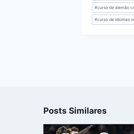
a
#
curso de alemão 
c
e
#
curso de idiomas o
b
o
o
k
Navegação
de
Post
Posts Similares