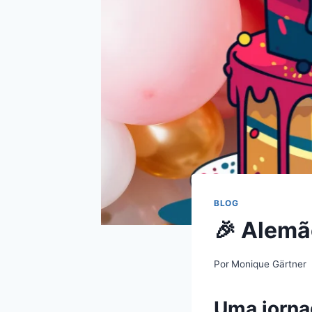
BLOG
🎉 Alemã
Por
Monique Gärtner
Uma jornad