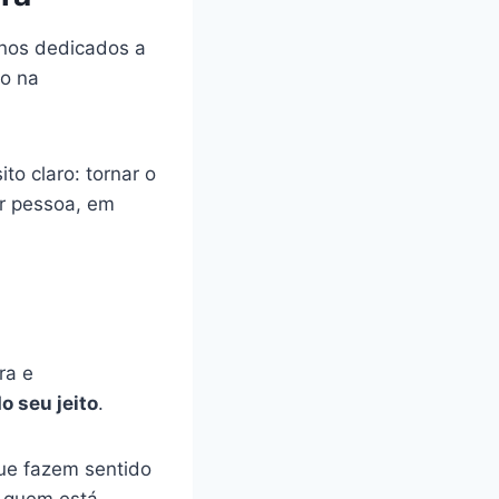
anos dedicados a
co na
to claro: tornar o
er pessoa, em
ra e
o seu jeito
.
ue fazem sentido
a quem está