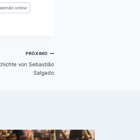
h
alemão online
a
t
s
A
p
p
PRÓXIMO
chichte von Sebastião
Salgado