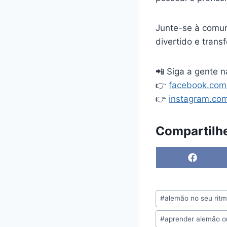
Junte-se à comu
divertido e trans
📲 Siga a gente n
👉
facebook.co
👉
instagram.co
Compartilh
S
h
a
r
Tags
e
#
alemão no seu rit
do
o
n
#
aprender alemão o
Post:
F