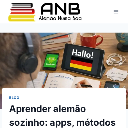
Pular
para
o
Conteúdo
BLOG
Aprender alemão
sozinho: apps, métodos