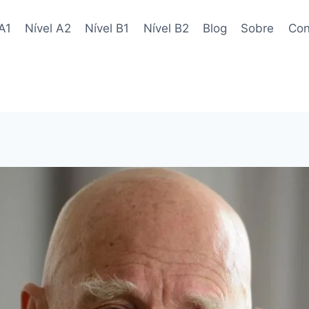
A1
Nível A2
Nível B1
Nível B2
Blog
Sobre
Con