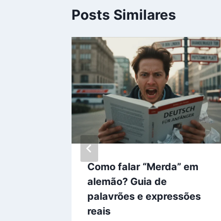
Posts Similares
erbos
Como falar “Merda” em
alemão? Guia de
palavrões e expressões
7, 2026
reais