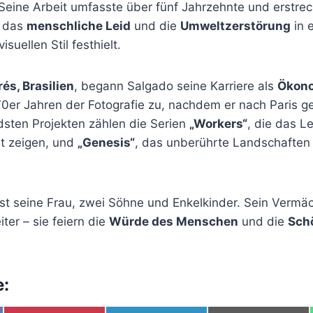
Seine Arbeit umfasste über fünf Jahrzehnte und erstrec
r das
menschliche Leid
und die
Umweltzerstörung
in 
suellen Stil festhielt.
és, Brasilien
, begann Salgado seine Karriere als
Ökon
70er Jahren der Fotografie zu, nachdem er nach Paris g
sten Projekten zählen die Serien
„Workers“
, die das L
it zeigen, und
„Genesis“
, das unberührte Landschaften
.
st seine Frau, zwei Söhne und Enkelkinder. Sein Vermäch
ter – sie feiern die
Würde des Menschen
und die
Sch
e: