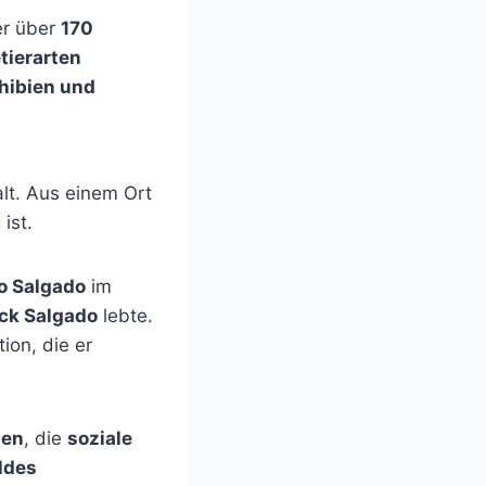
er über
170
tierarten
ibien und
alt. Aus einem Ort
ist.
o Salgado
im
ick Salgado
lebte.
ion, die er
ien
, die
soziale
ldes