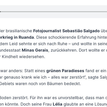
er brasilianische
Fotojournalist
Sebastião Salgado
übe
rkrieg in Ruanda
. Diese schockierende Erfahrung hinte
 dem Leid sehnte er sich nach Ruhe – und wollte in sei
Bundesstaat
Minas Gerais
, zurückkehren. Dort wollte er
 Kindheit wiedersehen.
 war anders: Statt eines
grünen Paradieses
fand er ein
r genauso krank wie ich – alles war zerstört“, sagte Sa
Gebiets waren noch von Bäumen bedeckt.
oden zerstört. Für ihn war es unvorstellbar, dass man
en könnte. Doch seine Frau
Lélia
glaubte an eine Lösu