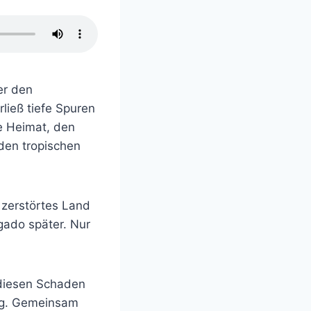
r den
rließ tiefe Spuren
ne Heimat, den
 den tropischen
 zerstörtes Land
lgado später. Nur
 diesen Schaden
ng. Gemeinsam