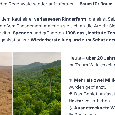
 den Regenwald wieder aufzuforsten –
Baum für Baum
.
t dem Kauf einer
verlassenen Rinderfarm
, die einst Se
t großem Engagement machten sie sich an die Arbeit: S
melten
Spenden
und gründeten
1998 das „Instituto Ter
ganisation zur
Wiederherstellung und zum Schutz de
Heute –
über 20 Jahr
ihr Traum Wirklichkeit
🌱
Mehr als zwei Mil
wurden gepflanzt.
🌳 Das Gebiet umfass
Hektar
voller Leben.
💧
Ausgetrocknete W
fließen wieder.