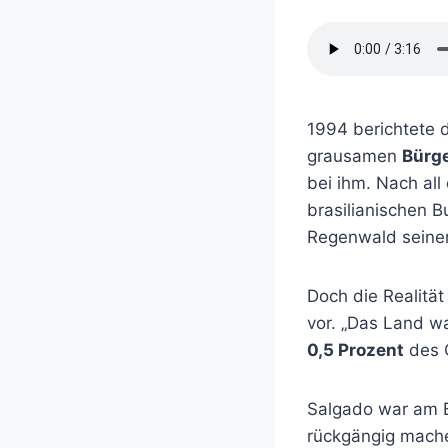
1994 berichtete d
grausamen
Bürge
bei ihm. Nach all
brasilianischen 
Regenwald seiner
Doch die Realität
vor. „Das Land wa
0,5 Prozent
des 
Salgado war am B
rückgängig mach