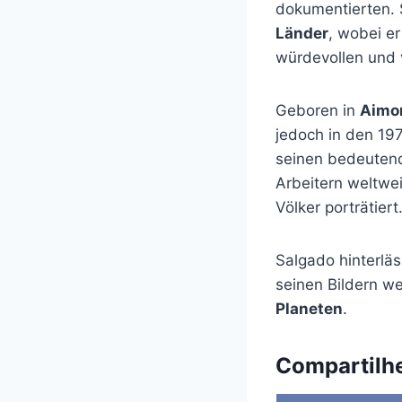
dokumentierten. 
Länder
, wobei e
würdevollen und vi
Geboren in
Aimor
jedoch in den 19
seinen bedeutend
Arbeitern weltwe
Völker porträtiert
Salgado hinterläs
seinen Bildern wei
Planeten
.
Compartilh