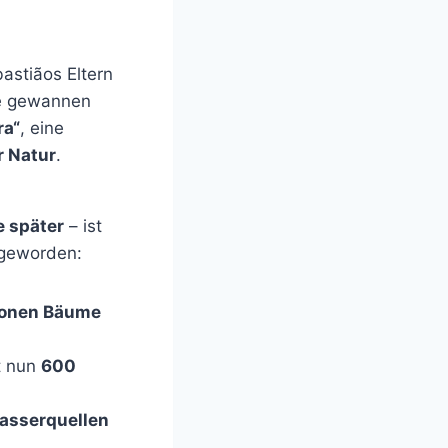
bastiãos Eltern
ie gewannen
ra“
, eine
r Natur
.
e später
– ist
 geworden:
lionen Bäume
t nun
600
asserquellen