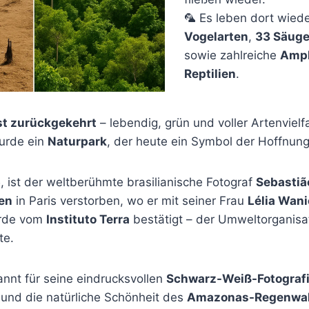
🦜 Es leben dort wied
Vogelarten
,
33 Säuge
sowie zahlreiche
Amph
Reptilien
.
st zurückgekehrt
– lebendig, grün und voller Artenvielf
urde ein
Naturpark
, der heute ein Symbol der Hoffnung 
5
, ist der weltberühmte brasilianische Fotograf
Sebastiã
en
in Paris verstorben, wo er mit seiner Frau
Lélia Wan
urde vom
Instituto Terra
bestätigt – der Umweltorganisat
te.
nnt für seine eindrucksvollen
Schwarz-Weiß-Fotograf
und die natürliche Schönheit des
Amazonas-Regenwa