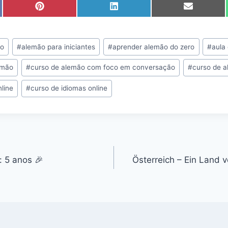
S
S
S
h
h
h
a
a
a
r
r
r
e
e
e
mo
#
alemão para iniciantes
#
aprender alemão do zero
#
aula
o
o
o
n
n
n
emão
#
curso de alemão com foco em conversação
#
curso de a
P
L
E
i
i
m
line
#
curso de idiomas online
n
n
a
t
k
i
e
e
l
r
d
e
I
s
n
t
 5 anos 🎉
Österreich – Ein Land v