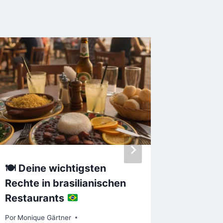
🍽️
Deine wichtigsten
Österre
Rechte in brasilianischen
voller 
Restaurants
Musik
Por
Monique Gärtner
Por
Moniqu