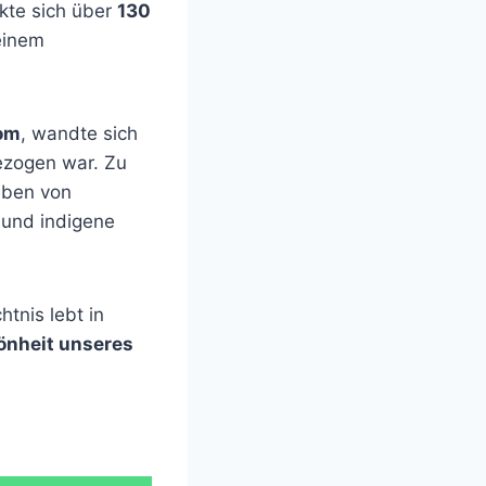
kte sich über
130
einem
om
, wandte sich
ezogen war. Zu
eben von
 und indigene
tnis lebt in
önheit unseres