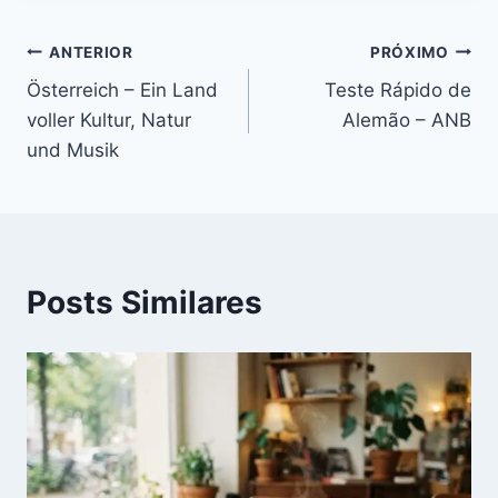
Navegação
ANTERIOR
PRÓXIMO
Österreich – Ein Land
Teste Rápido de
de
voller Kultur, Natur
Alemão – ANB
Post
und Musik
Posts Similares